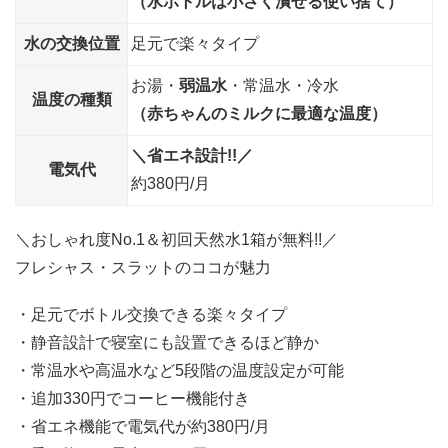
（水ボトルは小さく潰せる使い捨て）
水の交換位置
足元で楽々タイプ
お湯・
弱温水
・常温水・冷水
温度の種類
（赤ちゃんのミルクに最適な温度）
＼省エネ設計!!／
電気代
約380円/月
＼おしゃれ度No.1＆初回天然水1箱が無料!!／
フレシャス・スラットのココが魅力
・足元でボトル交換できる楽々タイプ
・静音設計で寝室にも設置できるほど静か
・常温水や高温水など5段階の温度設定が可能
・追加330円でコーヒー機能付き
・省エネ機能で電気代が約380円/月