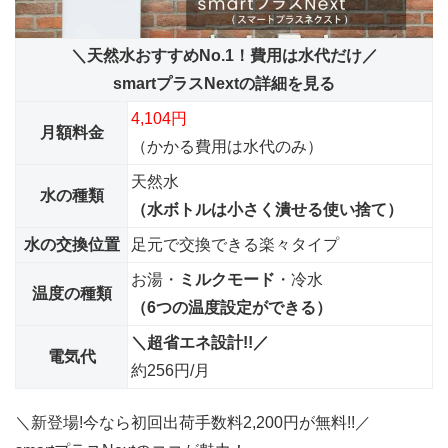
＼天然水おすすめNo.1！費用は水代だけ／
smartプラスNextの詳細を見る
4,104円
月額料金
（かかる費用は水代のみ）
天然水
水の種類
（水ボトルは小さく潰せる使い捨て）
水の交換位置
足元で交換できる楽々タイプ
お湯・
ミルクモード
・冷水
温度の種類
（6つの温度設定ができる）
＼超省エネ設計!!／
電気代
約256円/月
＼新登場!今なら初回出荷手数料2,200円が無料!!／