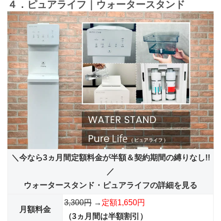
４．ピュアライフ｜ウォータースタンド
＼今なら3ヵ月間定額料金が半額＆契約期間の縛りなし!!
／
ウォータースタンド・ピュアライフの詳細を見る
3,300円
→
定額1,650円
月額料金
（3ヵ月間は半額割引）