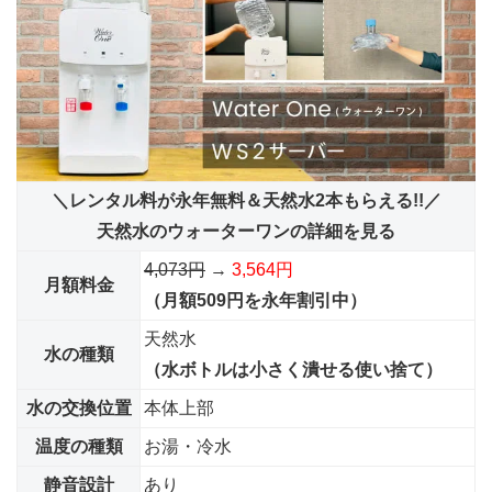
＼レンタル料が永年無料＆天然水2本もらえる!!／
天然水のウォーターワンの詳細を見る
4,073円
→
3,564円
月額料金
（月額509円を永年割引中）
天然水
水の種類
（水ボトルは小さく潰せる使い捨て）
水の交換位置
本体上部
温度の種類
お湯・冷水
静音設計
あり