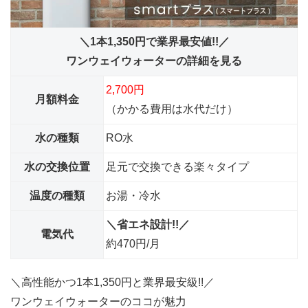
＼1本1,350円で業界最安値!!／
ワンウェイウォーターの詳細を見る
2,700円
月額料金
（かかる費用は水代だけ）
水の種類
RO水
水の交換位置
足元で交換できる楽々タイプ
温度の種類
お湯・冷水
＼省エネ設計!!／
電気代
約470円/月
＼高性能かつ1本1,350円と業界最安級!!／
ワンウェイウォーターのココが魅力