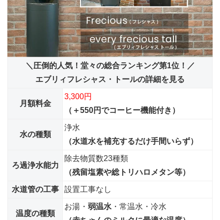
＼圧倒的人気！堂々の総合ランキング第1位！／
エブリィフレシャス・トールの詳細を見る
3,300円
月額料金
（＋550円でコーヒー機能付き）
浄水
水の種類
（水道水を補充するだけ手間いらず）
除去物質数23種類
ろ過浄水能力
（残留塩素や総トリハロメタン等）
水道管の工事
設置工事なし
お湯・
弱温水
・常温水・冷水
温度の種類