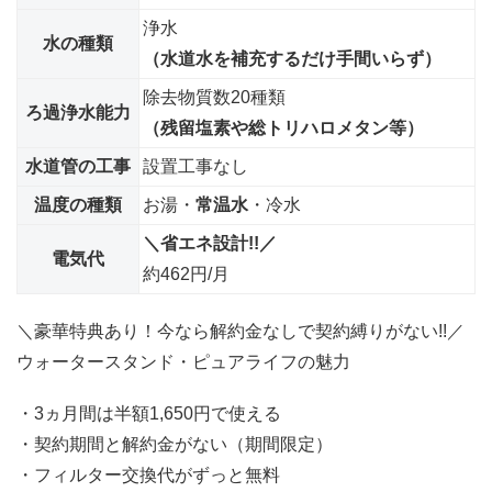
浄水
水の種類
（水道水を補充するだけ手間いらず）
除去物質数20種類
ろ過浄水能力
（残留塩素や総トリハロメタン等）
水道管の工事
設置工事なし
温度の種類
お湯・
常温水
・冷水
＼省エネ設計!!／
電気代
約462円/月
＼豪華特典あり！今なら解約金なしで契約縛りがない!!／
ウォータースタンド・ピュアライフの魅力
・3ヵ月間は半額1,650円で使える
・契約期間と解約金がない（期間限定）
・フィルター交換代がずっと無料