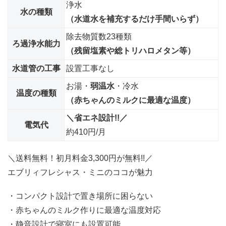
浄水
水の種類
（水道水を補充するだけ手間いらず）
除去物質数23種類
ろ過浄水能力
（残留塩素や総トリハロメタン等）
水道管の工事
設置工事なし
お湯・
弱温水
・冷水
温度の種類
（赤ちゃんのミルクに最適な温度）
＼省エネ設計!!／
電気代
約410円/月
＼送料無料！初月料金3,300円が無料!!／
エブリィフレシャス・ミニのココが魅力
・コンパクト設計で置き場所に困らない
・赤ちゃんのミルク作りに最適な温度対応
・静音設計で寝室にも設置可能