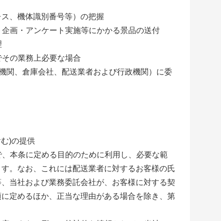
レス、
機体識別番号等）の把握
ト企画・
アンケート実施等にかかる景品の送付
理
でその業務
上必要な場合
融機関、
倉庫会社、配送業者および行政機関）に委
む)
の提供
で、
本条に定める目的のために利用し、
必要な範
ます。なお、
これには配送業者に対するお客様の氏
等、
当社および業務委託会社が、
お客様に対する契
項に定めるほか、正当な理由がある場合を除き、
第