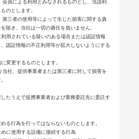
、
会員による利用とみなされるものとし、
当該利
るものとします。
、
第三者の使用等によって生じた損害に関する責
合を除き、
当社は一切の責任を負いません。
に利用されている疑いのある場合または認証情報
し、
認証情報の不正利用等が拡大しないようにする
的に変更するものとします。
り当社、
提供事業者または第三者に対して損害を
す。
課したうえで提携事業者および業務委託先に委託す
定める行為を行ってはならないものとします。
ために使用
する設備に接続する行為