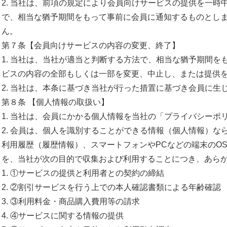
2. 当社は、
前項の規定により会員向けサービスの提供を一時
で、
相当な猶予期間をもって事前に会員に通知するものとし
ん。
第７条【会員向けサービスの内容の変更、終了】
1. 当社は、当社が適当と判断する方法で、
相当な猶予期間を
ビスの内容の全部もしくは一部を変更、中止し、
または提供
2. 当社は、
本条に基づき当社が行った措置に基づき会員に生
第８条 【個人情報の取扱い】
1. 当社は、会員にかかる個人情報を当社の「プライバシーポ
2. 会員は、個人を識別することができる情報（個人情報）
な
利用履歴（
履歴情報）、
スマートフォンやPCなどの端末のO
を、
当社が次の目的で収集および利用することにつき、
あら
1. ①サービスの提供と利用者との契約の締結
2. ②割引サービスを行う上での本人確認書類による年齢確認
3. ③利用料金・商品購入費用等の請求
4. ④サービスに関する情報の提供