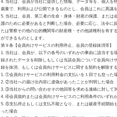
4. 当社は、会員が当社に提供した情報、データ等を、
個人を
裁量で、
利用および公開できるものとし、
会員はこれに異議
5. 当社は、会員、第三者の生命・身体・財産の保護、
または
護のために必要があると判断した場合、必要に応じ、
法令に
たは警察その他の公的機関等の財産権・
その他諸権利を有す
ができるものとします。
第９条【会員向けサービスの利用停止、会員の登録抹消等】
1. 当社は、会員が、以下の各号のいずれかの事由に該当する
録されたデータを削除しもしくは当該会員について会員向け
録を抹消、
もしくは会員向けサービスに関する契約を解除す
1. ①会員向けサービスの利用料金の支払いを１回でも怠った
2. ②当社への届け出内容に虚偽があったことが判明した場合
3. ③
当社からの問い合わせその他回答を求める連絡に対して3
4. ④
会員規約または会員向けサービスのご利用条件のいずれ
5. ⑤支払停止もしくは支払不能となり、
または破産手続開始
った場合