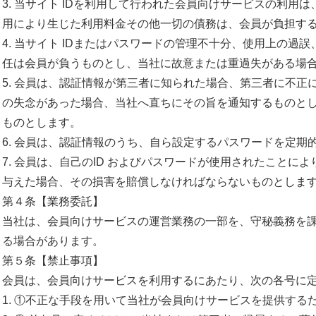
3. 当サイト IDを利用して行われた会員向けサービスの利用は
用により生じた利用料金その他一切の債務は、
会員が負担す
4. 当サイト IDまたはパスワードの管理不十分、使用上の過誤
任は会員が負うもの
とし、当社に故意または重過失がある場
5. 会員は、認証情報が第三者に知られた場合、
第三者に不正
の失
念があった場合、当社へ直ちにその旨を通知するものと
ものとします。
6. 会員は、認証情報のうち、
自ら設定するパスワードを定期
7. 会員は、自己のID およびパスワードが使用されたことによ
与えた場合、
その損害を賠償しなければならないものとしま
第４条【業務委託】
当社は、会員向けサービスの運営業務の一部を、
守秘義務を
る場
合があります。
第５条【禁止事項】
会員は、会員向けサービスを利用するにあたり、
次の各号に
1. ①
不正な手段を用いて当社が会員向けサービスを提供する