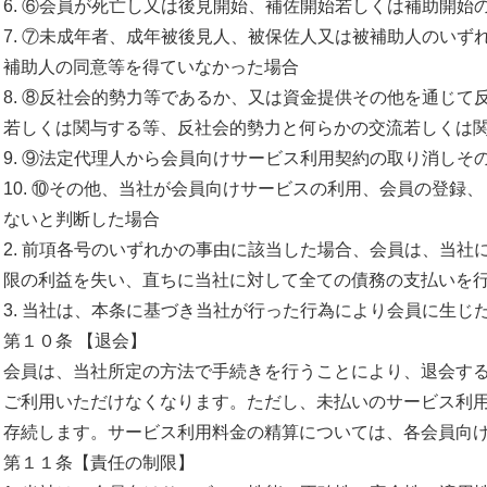
6. ⑥会員が死亡し又は後見開始、
補佐開始若しくは補助開始
7. ⑦未成年者、成年被後見人、
被保佐人又は被補助人のいず
補助人の同意等を得ていなかった場合
8. ⑧反社会的勢力等であるか、
又は資金提供その他を通じて
若しくは関与する等、
反社会的勢力と何らかの交流若しくは
9. ⑨
法定代理人から会員向けサービス利用契約の取り消しそ
10. ⑩その他、当社が会員向けサービスの利用、会員の登録、
ないと判断した場
合
2. 前項各号のいずれかの事由に該当した場合、会員は、
当社
限の利益を失
い、
直ちに当社に対して全ての債務の支払いを
3. 当社は、
本条に基づき当社が行った行為により会員に生じ
第１０条 【退会】
会員は、当社所定の方法で手続きを行うことにより、
退会す
ご利用いただけなくなります。
ただし、未払いのサービス利
存続します。
サービス利用料金の精算については、
各会員向
第１１条【責任の制限】