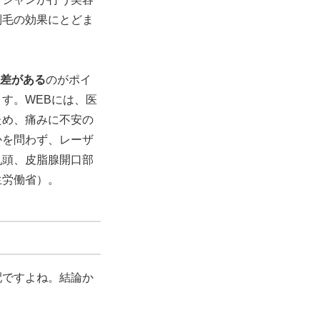
制毛の効果にとどま
な差がある
のがポイ
す。WEBには、医
ため、痛みに不安の
かを問わず、レーザ
乳頭、皮脂腺開口部
生労働省）。
配ですよね。結論か