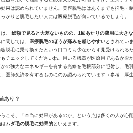
の効果は認められていません。美容脱毛ははあくまでも抑毛・
しっかりと脱毛したい人には医療脱毛が向いているでしょう。
ては、
総額で見ると大差ないものの、1回あたりの費用に大き
みに関しては、
医療脱毛のほうが痛みを感じやすい
とされていま
美容脱毛に乗り換えたという口コミも少なからず見受けられる
ンもチェックしてくださいね。用いる機器が医療用であるか否
ほかの強力なエネルギーを有する光線を毛根部分に照射し、毛
は、医師免許を有するものにのみ認められています（参考：厚
値あり？
からこそ、「本当に効果があるのか」という点は多くの人が心
毛はムダ毛の脱毛に効果的
といえます。