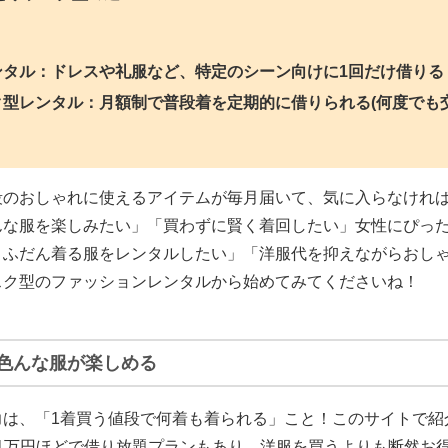
ンタル：ドレスや礼服など、特定のシーン向けに1回だけ借りる
ク型レンタル：月額制で普段着を定期的に借りられる(何度でも
段のおしゃれに使えるアイテムが毎月届いて、気に入らなけれ
んな服を楽しみたい」「買わずに賢く着回したい」女性にぴった
、ふだん着る服をレンタルしたい」「洋服代を抑えながらおし
スク型のファッションレンタルから始めてみてくださいね！
色んな服が楽しめる
力は、「1着買う値段で何着も着られる」こと！
このサイトで紹
円〜1万円ほどで借り放題プランもあり、洋服を買うよりも断然お