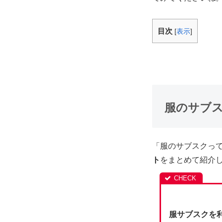
目次
[
表示
]
服のサブ
「服のサブスクっ
ト
をまとめて紹介
服サブスクを