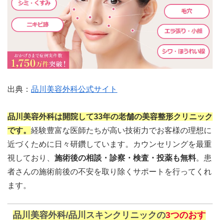
出典：
品川美容外科公式サイト
品川美容外科は開院して33年の老舗の美容整形クリニック
です。
経験豊富な医師たちが高い技術力でお客様の理想に
近づくために日々研鑽しています。カウンセリングを最重
視しており、
施術後の相談・診察・検査・投薬も無料
。患
者さんの施術前後の不安を取り除くサポートを行ってくれ
ます。
品川美容外科/品川スキンクリニック
の
3つのおす