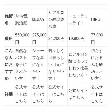
ヒアルロ
施術
1day豊
ニューラミ
隆鼻術
ン酸涙袋
HIFU
名
胸治療
スライト
形成
550,000
275,000
77,000
費用
24,200円
19,800円
円
円
円
こん
自然な
シャー
若々しく
切らず
ヒアルロン
な人
バスト
プな鼻
可愛らし
にたる
酸によって
にお
を手に
になり
い目元に
みを解
しわを改善
すす
入れた
たい
なりたい
消した
したい方！
め
い方！
方！
方！
い方！
公式サ
公式サ
公式サイ
公式サ
公式サイト
詳細
イトは
イトは
トはこち
イトは
はこちら
こちら
こちら
ら
こちら