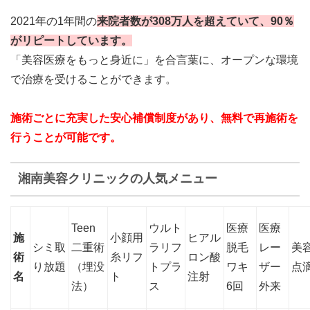
2021年の1年間の
来院者数が308万人を超えていて、90％
がリピートしています。
「美容医療をもっと身近に」を合言葉に、オープンな環境
で治療を受けることができます。
施術ごとに充実した安心補償制度があり、無料で再施術を
行うことが可能です。
湘南美容クリニックの人気メニュー
Teen
ウルト
医療
医療
施
小顔用
ヒアル
シミ取
二重術
ラリフ
脱毛
レー
美
術
糸リフ
ロン酸
り放題
（埋没
トプラ
ワキ
ザー
点
名
ト
注射
法）
ス
6回
外来