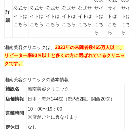
公式
公式
公
公式サ
公式サ
公式サ
公式サ
公式サ
サイ
サイ
サ
詳
イトは
イトは
イトは
イトは
イトは
トは
トは
ト
細
こちら
こちら
こちら
こちら
こちら
こち
こち
こ
ら
ら
ら
湘南美容クリニックは、
2023年の来院者数465万人以上、
リピーター率90％以上と多くの方に選ばれているクリニッ
クです。
湘南美容クリニックの基本情報
施設名
湘南美容クリニック
店舗情報
日本・海外144院（都内52院、関西20院）
10：00〜19：00
営業時間
※店舗ごとに異なります
定休日
なし