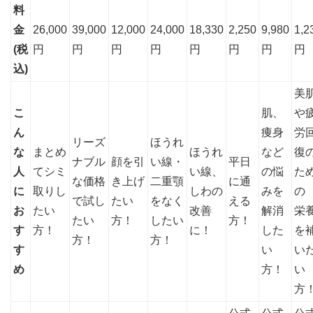
料
金
26,000
39,000
12,000
24,000
18,330
2,250
9,980
1,2
(税
円
円
円
円
円
円
円
円
込)
美
こ
肌、
や
ん
痩身
労
リーズ
ほうれ
な
まとめ
ほうれ
など
復
ナブル
顔を引
い線・
平日
人
てシミ
い線、
の悩
た
な価格
き上げ
二重顎
に通
に
取りし
しわの
みを
の
で試し
たい
をなく
える
お
たい
改善
解消
栄
たい
方！
したい
方！
す
方！
に！
した
を
方！
方！
す
い
い
め
方！
い
方