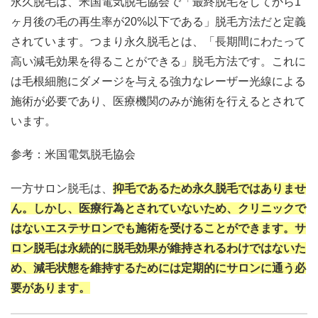
永久脱毛は、米国電気脱毛協会で「最終脱毛をしてから1
ヶ月後の毛の再生率が20%以下である」脱毛方法だと定義
されています。つまり永久脱毛とは、
「長期間にわたって
高い減毛効果を得ることができる」
脱毛方法です。これに
は毛根細胞にダメージを与える強力なレーザー光線による
施術が必要であり、
医療機関のみが施術を行える
とされて
います。
参考：米国電気脱毛協会
一方サロン脱毛は、
抑毛であるため
永久脱毛ではありませ
ん
。しかし、医療行為とされていないため、
クリニックで
はないエステサロンでも施術を受けることができます
。サ
ロン脱毛は永続的に脱毛効果が維持されるわけではないた
め、減毛状態を維持するためには定期的にサロンに通う必
要があります。