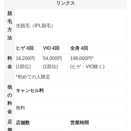
リンクス
脱
毛
光脱毛（IPL脱毛）
方
法
ヒゲ 4回
VIO 4回
全身 4回
料
16,200円
54,000円
198,000円*
金
(1部位)
(1部位)
(ヒゲ・VIO除く)
*初めての人限定
他
キャンセル料
の
料
無料
金
店
店舗数
営業時間
舗