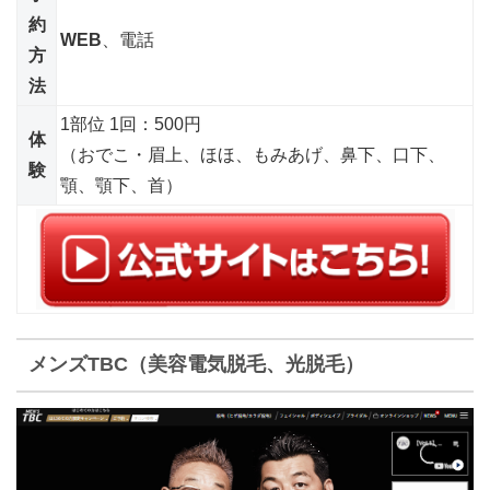
約
WEB
、電話
方
法
1部位 1回：500円
体
（おでこ・眉上、ほほ、もみあげ、鼻下、口下、
験
顎、顎下、首）
メンズTBC（美容電気脱毛、光脱毛）