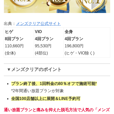
出典：
メンズクリア公式サイト
ヒゲ
VIO
全身
8回プラン
4回プラン
4回プラン
110,660円
95,530円
196,800円
(全体)
(4部位)
(ヒゲ・VIO除く)
▼メンズクリアのポイント
プラン終了後、1回料金の80％オフで施術可能
*
*2年間通い放題プランが対象
全国100店舗以上に展開＆LINE予約可
通い放題プランと痛みを抑えた脱毛方法で人気の「
メンズ