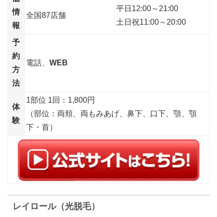
平日12:00～21:00
情
全国87店舗
土日祝11:00～20:00
報
予
約
電話、
WEB
方
法
1部位 1回：1,800円
体
（部位：両頬、両もみあげ、鼻下、口下、顎、顎
験
下・首）
レイロール（光脱毛）