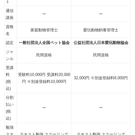
ト
通信
ー
ー
講座
資格
家庭動物管理士
愛玩動物飼養管理士
名
認定
一般社団法人全国ペット協会
公益社団法人日本愛玩動物協会
ジャ
民間資格
民間資格
ンル
受講
料
受験料10,000円 受講料20,000
32,000円
※別途登録料8,000円
(税
円
※別途登録料10,000円
込)
分割
払い
ー
ー
(税
込)
勉強
スタ
テキスト勉強 スクーリング
テキスト勉強 スクーリング