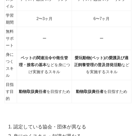
イル
学習
2〜3ヶ月
6〜7ヶ月
期間
無料
サポ
ー
ー
ート
身に
ペットの関連法令や衛生管
愛玩動物(ペット)の愛護及び適
つく
理・接客の基本
などを身につ
正飼養管理の普及啓発活動
など
スキ
け実施するスキル
を実施するスキル
ル
目指
す目
動物取扱責任者
を目指すため
動物取扱責任者
を目指すため
的
認定している協会・団体が異なる