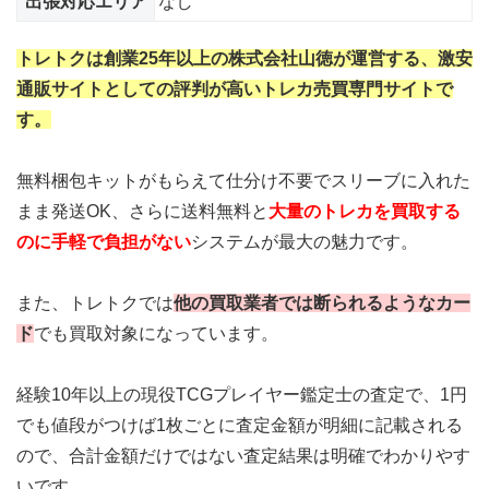
出張対応エリア
なし
トレトクは創業25年以上の株式会社山徳が運営する、激安
通販サイトとしての評判が高いトレカ売買専門サイトで
す。
無料梱包キットがもらえて仕分け不要でスリーブに入れた
まま発送OK、さらに送料無料と
大量のトレカを買取する
のに手軽で負担がない
システムが最大の魅力です。
また、トレトクでは
他の買取業者では断られるようなカー
ド
でも買取対象になっています。
経験10年以上の現役TCGプレイヤー鑑定士の査定で、1円
でも値段がつけば1枚ごとに査定金額が明細に記載される
ので、合計金額だけではない査定結果は明確でわかりやす
いです。