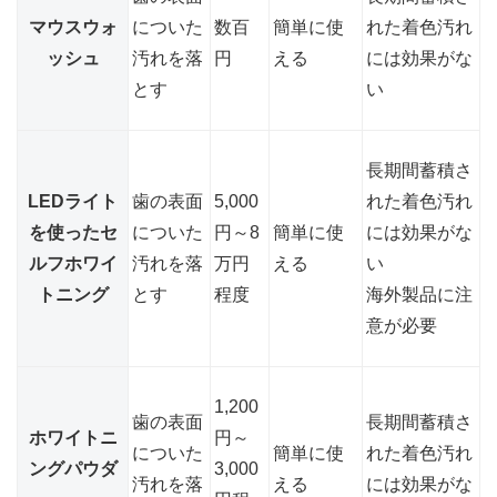
マウスウォ
についた
数百
簡単に使
れた着色汚れ
ッシュ
汚れを落
円
える
には効果がな
とす
い
長期間蓄積さ
LEDライト
歯の表面
5,000
れた着色汚れ
を使ったセ
についた
円～8
簡単に使
には効果がな
ルフホワイ
汚れを落
万円
える
い
トニング
とす
程度
海外製品に注
意が必要
1,200
歯の表面
長期間蓄積さ
ホワイトニ
円～
についた
簡単に使
れた着色汚れ
ングパウダ
3,000
汚れを落
える
には効果がな