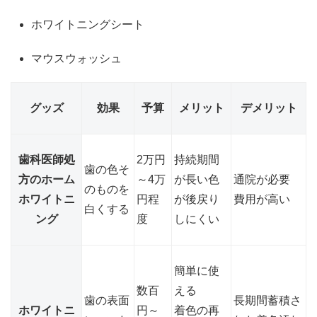
ホワイトニングシート
マウスウォッシュ
グッズ
効果
予算
メリット
デメリット
歯科医師処
2万円
持続期間
歯の色そ
方のホーム
～4万
が長い色
通院が必要
のものを
ホワイトニ
円程
が後戻り
費用が高い
白くする
ング
度
しにくい
簡単に使
数百
える
歯の表面
長期間蓄積さ
ホワイトニ
円～
着色の再