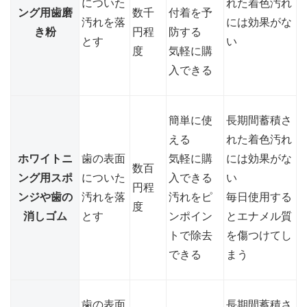
についた
れた着色汚れ
ング用歯磨
数千
付着を予
汚れを落
には効果がな
き粉
円程
防する
とす
い
度
気軽に購
入できる
簡単に使
長期間蓄積さ
える
れた着色汚れ
ホワイトニ
歯の表面
気軽に購
には効果がな
数百
ング用スポ
についた
入できる
い
円程
ンジや歯の
汚れを落
汚れをピ
毎日使用する
度
消しゴム
とす
ンポイン
とエナメル質
トで除去
を傷つけてし
できる
まう
歯の表面
長期間蓄積さ