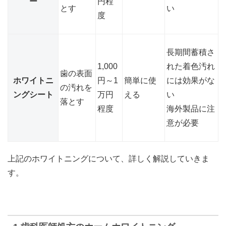
ー
円程
とす
い
度
長期間蓄積さ
1,000
れた着色汚れ
歯の表面
ホワイトニ
円～1
簡単に使
には効果がな
の汚れを
ングシート
万円
える
い
落とす
程度
海外製品に注
意が必要
上記のホワイトニングについて、詳しく解説していきま
す。