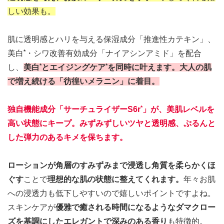
しい効果も。
肌に透明感とハリを与える保湿成分「推進性カテキン」、
*
美白
・シワ改善有効成分「ナイアシンアミド」を配合
*
*
し、
美白
とエイジングケア
を同時に叶えます
。大人の肌
で増え続ける「彷徨いメラニン」に着目。
*
独自機能成分「サーチュライザーS6r
」が、美肌レベルを
高い状態にキープ。
みずみずしいツヤと透明感、ぷるんと
した弾力のあるキメを保ちます。
ローションが角層のすみずみまで浸透し角質を柔らかくほ
ぐす
ことで
理想的な肌の状態に整えてくれます。
年々お肌
への浸透力も低下しやすいので嬉しいポイントですよね。
スキンケアが
優雅で癒される時間になるようなダマクロー
ズを基調にしたエレガントで深みのある香り
も特徴的。