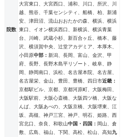
大宮東口、大宮西口、浦和、川口、所沢、川
越、熊谷、千葉センシティ、船橋、柏、新浦
安、津田沼、流山おおたかの森、横浜、横浜
院数
東口、イオン横浜西口、新横浜、横浜青葉
台、川崎、武蔵小杉、新百合ヶ丘、橋本、藤
沢、横須賀中央、辻堂アカデミア、本厚木、
小田原
中部：
新潟、長岡、富山、金沢、甲
府、長野、長野木島平リゾート、岐阜、静
岡、静岡南口、浜松、名古屋本院、名古屋、
名古屋栄、金山、豊田、豊橋、四日市
近畿：
京都駅ビル、京都、京都河原町、大阪梅田、
大阪駅前、大阪心斎橋、大阪四ツ橋、大阪な
んば、大阪あべの、大阪京橋、大阪堺東、江
坂、高槻、神戸三宮、神戸、明石、姫路、西
宮北口、奈良、和歌山
中国・四国：
岡山、倉
敷、広島、福山、下関、高松、松山、高知
九