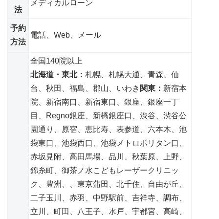
メディカルローン
法
予約
電話、Web、メール
方法
全国140院以上
北海道・東北：
札幌、札幌大通、青森、仙
台、秋田、福島、郡山、いわき
関東：
新宿本
院、新宿南口、新宿東口、銀座、銀座一丁
目、Regno銀座、新橋銀座口、渋谷、渋谷公
園通り、原宿、恵比寿、表参道、六本木、池
袋東口、池袋西口、池袋メトロポリタン口、
赤坂見附、高田馬場、品川、秋葉原、上野、
錦糸町、御茶ノ水こどもレーザークリニッ
ク、豊洲、、東京蒲田、北千住、自由が丘、
二子玉川、赤羽、中野駅前、吉祥寺、調布、
立川、町田、八王子、水戸、宇都宮、高崎、