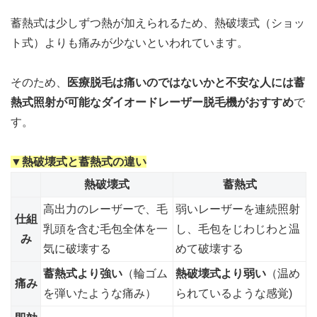
蓄熱式は少しずつ熱が加えられるため、熱破壊式（ショッ
ト式）よりも痛みが少ないといわれています。
そのため、
医療脱毛は痛いのではないかと不安な人には蓄
熱式照射が可能なダイオードレーザー脱毛機がおすすめ
で
す。
▼熱破壊式と蓄熱式の違い
熱破壊式
蓄熱式
高出力のレーザーで、毛
弱いレーザーを連続照射
仕組
乳頭を含む毛包全体を一
し、毛包をじわじわと温
み
気に破壊する
めて破壊する
蓄熱式より強い
（輪ゴム
熱破壊式より弱い
（温め
痛み
を弾いたような痛み）
られているような感覚)