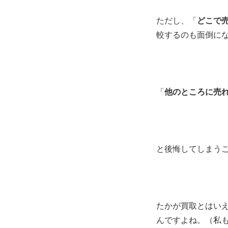
ただし、「
どこで
較するのも面倒に
「
他のところに売
と後悔してしまう
たかが買取とはい
んですよね。（私