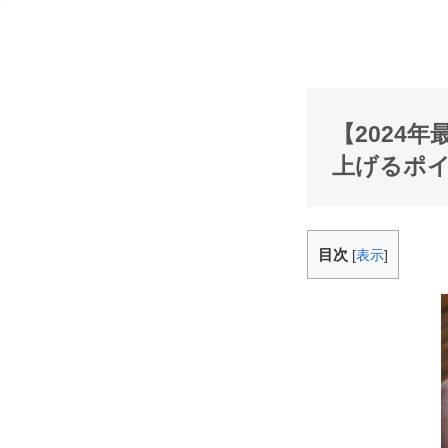
【2024
上げるポ
目次
[
表示
]