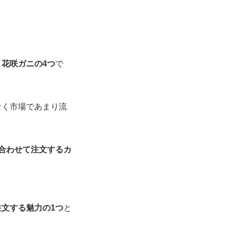
花咲ガニの4つ
で
なく市場であまり流
合わせて注文するカ
文する魅力の1つ
と