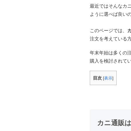
最近ではそんなカ
ように選べば良い
このページでは、
注文を考えている
年末年始は多くの
購入を検討されて
目次
[
表示
]
カニ通販