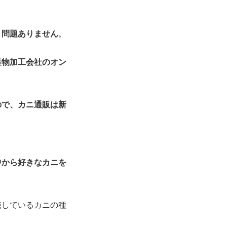
く問題ありません
。
産物加工会社のオン
ので、カニ通販は新
中から好きなカニを
売しているカニの種