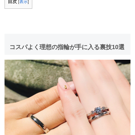
目次
[
表示
]
コスパよく理想の指輪が手に入る裏技10選