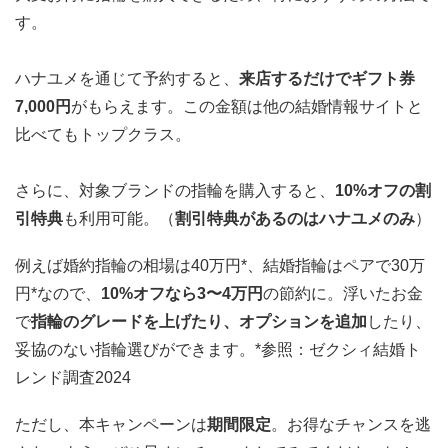
す。
ハナユメを通じて予約すると、
来店するだけでギフト券
7,000円
がもらえます。この金額は他の結婚情報サイトと
比べてもトップクラス。
さらに、対象ブランドの指輪を購入すると、
10%オフの割
引特典
も利用可能。（
割引特典があるのはハナユメのみ
）
例えば婚約指輪の相場は40万円*、結婚指輪はペアで30万
円*なので、
10%オフなら3〜4万円
の節約に。浮いたお金
で
指輪のグレードを上げたり、オプションを追加
したり、
妥協のない指輪選びができます。
*参照：ゼクシィ結婚ト
レンド調査2024
ただし、本キャンペーンは
期間限定
。お得なチャンスを逃